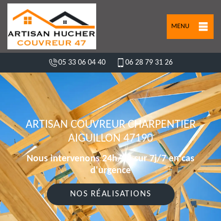
MENU
05 33 06 04 40
06 28 79 31 26
ARTISAN COUVREUR CHARPENTIER
AIGUILLON 47190
Nous intervenons 24h/24 sur 7j/7 en cas
d'urgence
NOS RÉALISATIONS