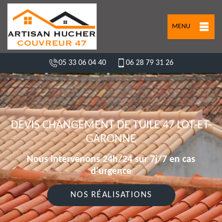
MENU
05 33 06 04 40
06 28 79 31 26
DEVIS CHANGEMENT DE TUILE 47 LOT-ET-
GARONNE
Nous intervenons 24h/24 sur 7j/7 en cas
d'urgence
NOS RÉALISATIONS