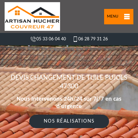
MENU
05 33 06 04 40
06 28 79 31 26
DEVIS CHANGEMENT DE TUILE PUJOLS
47300
Nous intervenons 24h/24 sur 7j/7 en cas
d'urgence
NOS RÉALISATIONS