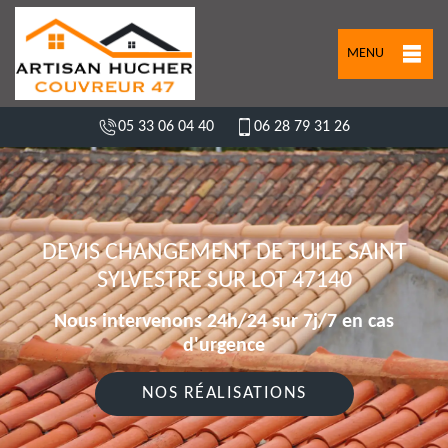
MENU
05 33 06 04 40
06 28 79 31 26
DEVIS CHANGEMENT DE TUILE SAINT
SYLVESTRE SUR LOT 47140
Nous intervenons 24h/24 sur 7j/7 en cas
d'urgence
NOS RÉALISATIONS