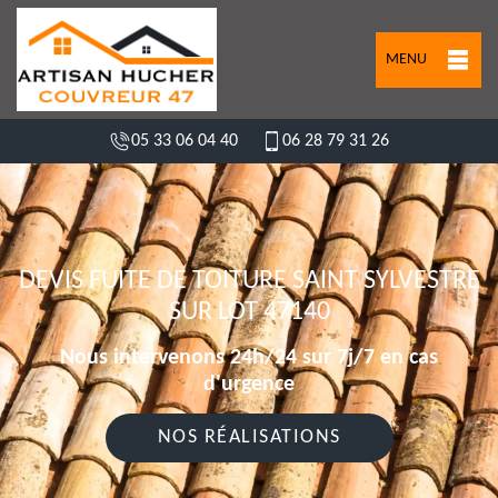
MENU
05 33 06 04 40
06 28 79 31 26
DEVIS FUITE DE TOITURE SAINT SYLVESTRE
SUR LOT 47140
Nous intervenons 24h/24 sur 7j/7 en cas
d'urgence
NOS RÉALISATIONS