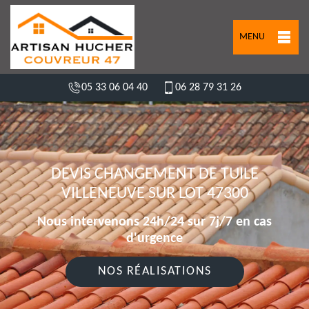
MENU
05 33 06 04 40
06 28 79 31 26
DEVIS CHANGEMENT DE TUILE
VILLENEUVE SUR LOT 47300
Nous intervenons 24h/24 sur 7j/7 en cas
d'urgence
NOS RÉALISATIONS