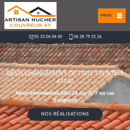
MENU
05 33 06 04 40
06 28 79 31 26
DEVIS CHANGEMENT DE TUILE TRENTELS
47140
Nous intervenons 24h/24 sur 7j/7 en cas
d'urgence
NOS RÉALISATIONS