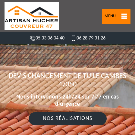
MENU
05 33 06 04 40
06 28 79 31 26
DEVIS CHANGEMENT DE TUILE CAMBES
47350
Nous intervenons 24h/24 sur 7j/7 en cas
d'urgence
NOS RÉALISATIONS