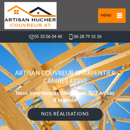
MENU
05 33 06 04 40
06 28 79 31 26
ARTISAN COUVREUR CHARPENTIER
CAMBES 47350
Nous intervenons 24h/24 sur 7j/7 en cas
d'urgence
NOS RÉALISATIONS