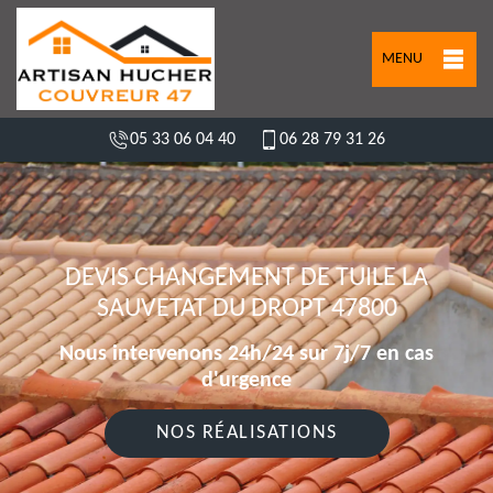
MENU
05 33 06 04 40
06 28 79 31 26
DEVIS CHANGEMENT DE TUILE LA
SAUVETAT DU DROPT 47800
Nous intervenons 24h/24 sur 7j/7 en cas
d'urgence
NOS RÉALISATIONS