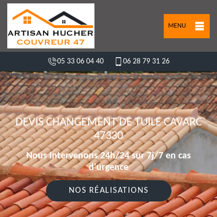
MENU
05 33 06 04 40
06 28 79 31 26
DEVIS CHANGEMENT DE TUILE CAVARC
47330
Nous intervenons 24h/24 sur 7j/7 en cas
d'urgence
NOS RÉALISATIONS