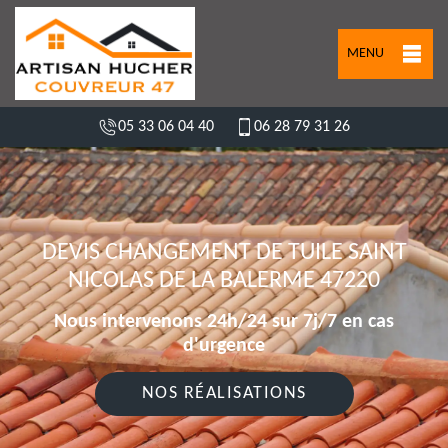
MENU
05 33 06 04 40
06 28 79 31 26
DEVIS CHANGEMENT DE TUILE SAINT
NICOLAS DE LA BALERME 47220
Nous intervenons 24h/24 sur 7j/7 en cas
d'urgence
NOS RÉALISATIONS