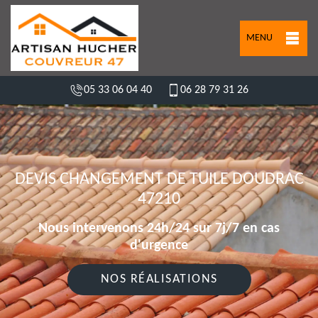
MENU
05 33 06 04 40
06 28 79 31 26
DEVIS CHANGEMENT DE TUILE DOUDRAC
47210
Nous intervenons 24h/24 sur 7j/7 en cas
d'urgence
NOS RÉALISATIONS