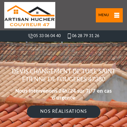
MENU
05 33 06 04 40
06 28 79 31 26
DEVIS CHANGEMENT DE TUILE SAINT
ETIENNE DE FOUGERES 47380
Nous intervenons 24h/24 sur 7j/7 en cas
d'urgence
NOS RÉALISATIONS