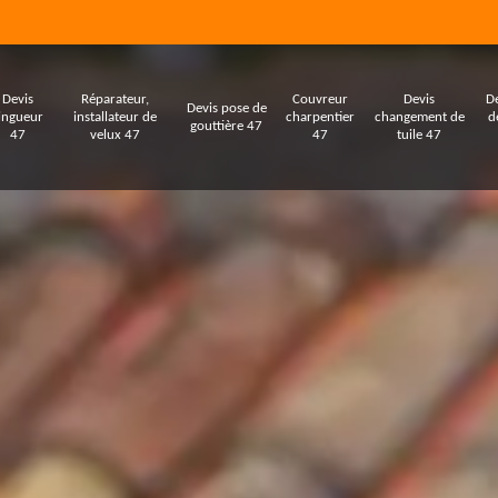
Devis
Réparateur,
Couvreur
Devis
De
Devis pose de
ingueur
installateur de
charpentier
changement de
d
gouttière 47
47
velux 47
47
tuile 47