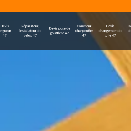
Devis
Réparateur,
Couvreur
Devis
De
Devis pose de
ingueur
installateur de
charpentier
changement de
d
gouttière 47
47
velux 47
47
tuile 47