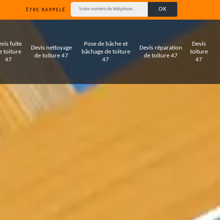
ÊTRE RAPPELÉ
vis fuite
Pose de bâche et
Devis
Devis nettoyage
Devis réparation
e toiture
bâchage de toiture
toiture
de toiture 47
de toiture 47
47
47
47