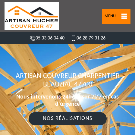
MENU
05 33 06 04 40
06 28 79 31 26
ARTISAN COUVREUR CHARPENTIER
BEAUZIAC 47700
Nous intervenons 24h/24 sur 7j/7 en cas
d'urgence
NOS RÉALISATIONS