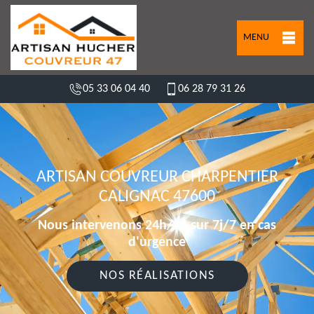
MENU
05 33 06 04 40
06 28 79 31 26
ARTISAN COUVREUR CHARPENTIER
CALIGNAC 47600
Nous intervenons 24h/24 sur 7j/7 en cas
d'urgence
NOS RÉALISATIONS