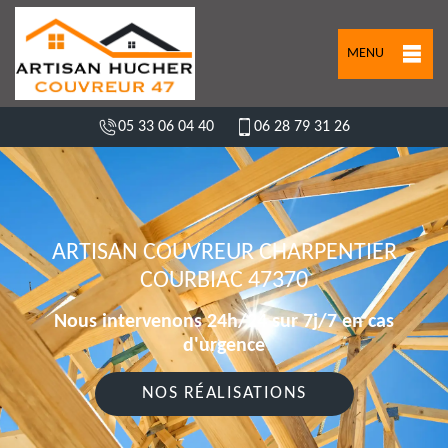
MENU
05 33 06 04 40
06 28 79 31 26
ARTISAN COUVREUR CHARPENTIER
COURBIAC 47370
Nous intervenons 24h/24 sur 7j/7 en cas
d'urgence
NOS RÉALISATIONS