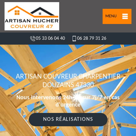
MENU
05 33 06 04 40
06 28 79 31 26
ARTISAN COUVREUR CHARPENTIER
DOUZAINS 47330
Nous intervenons 24h/24 sur 7j/7 en cas
d'urgence
NOS RÉALISATIONS