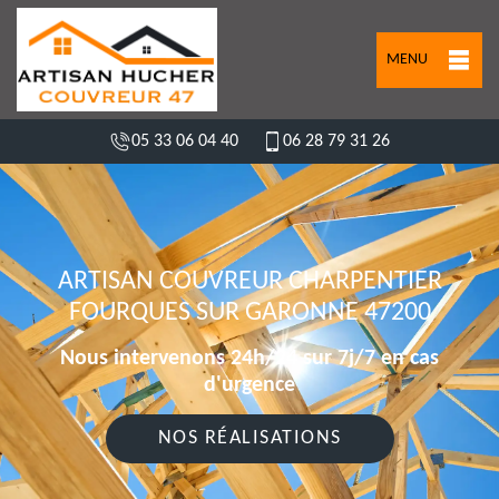
MENU
05 33 06 04 40
06 28 79 31 26
ARTISAN COUVREUR CHARPENTIER
FOURQUES SUR GARONNE 47200
Nous intervenons 24h/24 sur 7j/7 en cas
d'urgence
NOS RÉALISATIONS