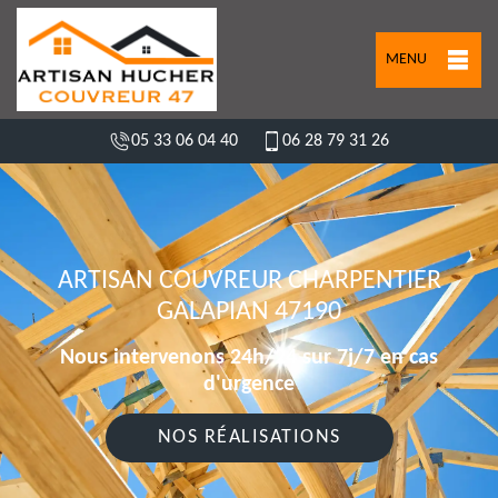
MENU
05 33 06 04 40
06 28 79 31 26
ARTISAN COUVREUR CHARPENTIER
GALAPIAN 47190
Nous intervenons 24h/24 sur 7j/7 en cas
d'urgence
NOS RÉALISATIONS