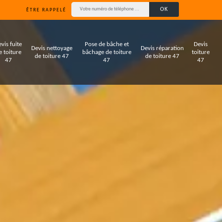
ÊTRE RAPPELÉ
vis fuite
Pose de bâche et
Devis
Devis nettoyage
Devis réparation
e toiture
bâchage de toiture
toiture
de toiture 47
de toiture 47
47
47
47