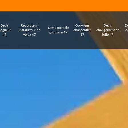
Devis
Réparateur,
Couvreur
Devis
De
Devis pose de
ingueur
installateur de
charpentier
changement de
d
gouttière 47
47
velux 47
47
tuile 47