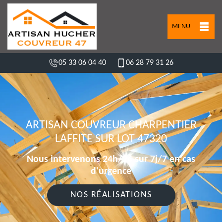
MENU
05 33 06 04 40
06 28 79 31 26
ARTISAN COUVREUR CHARPENTIER
LAFFITE SUR LOT 47320
Nous intervenons 24h/24 sur 7j/7 en cas
d'urgence
NOS RÉALISATIONS