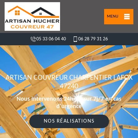
MENU
05 33 06 04 40
06 28 79 31 26
ARTISAN COUVREUR CHARPENTIER LAFOX
47240
Nous intervenons 24h/24 sur 7j/7 en cas
d'urgence
NOS RÉALISATIONS