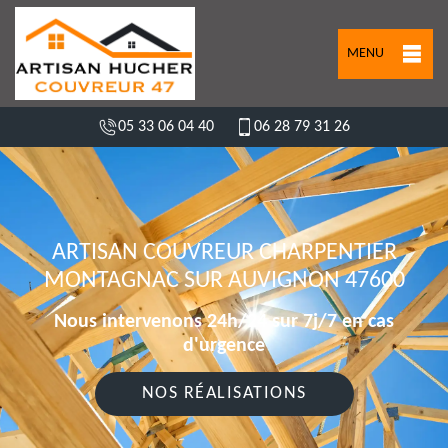
MENU
05 33 06 04 40
06 28 79 31 26
ARTISAN COUVREUR CHARPENTIER
MONTAGNAC SUR AUVIGNON 47600
Nous intervenons 24h/24 sur 7j/7 en cas
d'urgence
NOS RÉALISATIONS