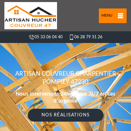
MENU
05 33 06 04 40
06 28 79 31 26
ARTISAN COUVREUR CHARPENTIER
POMPIEY 47230
Nous intervenons 24h/24 sur 7j/7 en cas
d'urgence
NOS RÉALISATIONS