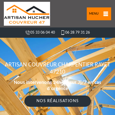
MENU
05 33 06 04 40
06 28 79 31 26
ARTISAN COUVREUR CHARPENTIER RAYET
47210
Nous intervenons 24h/24 sur 7j/7 en cas
d'urgence
NOS RÉALISATIONS