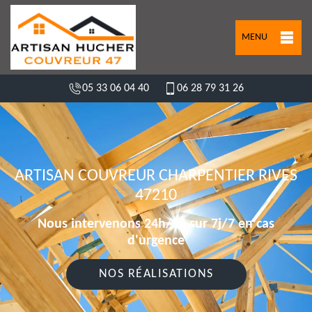
MENU
05 33 06 04 40
06 28 79 31 26
ARTISAN COUVREUR CHARPENTIER RIVES
47210
Nous intervenons 24h/24 sur 7j/7 en cas
d'urgence
NOS RÉALISATIONS