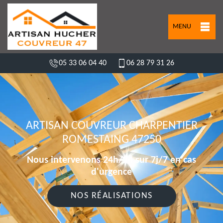
MENU
05 33 06 04 40
06 28 79 31 26
ARTISAN COUVREUR CHARPENTIER
ROMESTAING 47250
Nous intervenons 24h/24 sur 7j/7 en cas
d'urgence
NOS RÉALISATIONS