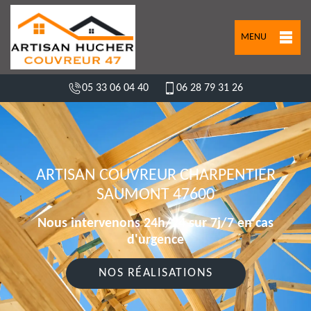
MENU
05 33 06 04 40
06 28 79 31 26
ARTISAN COUVREUR CHARPENTIER
SAUMONT 47600
Nous intervenons 24h/24 sur 7j/7 en cas
d'urgence
NOS RÉALISATIONS