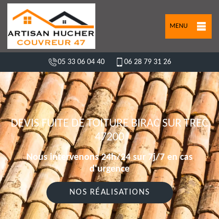
MENU
05 33 06 04 40
06 28 79 31 26
DEVIS FUITE DE TOITURE BIRAC SUR TREC
47200
Nous intervenons 24h/24 sur 7j/7 en cas
d'urgence
NOS RÉALISATIONS