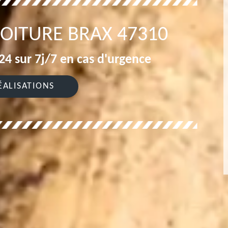
TOITURE BRAX 47310
4 sur 7j/7 en cas d'urgence
ÉALISATIONS