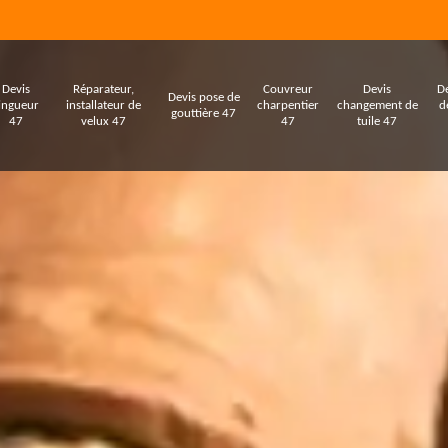
Devis
Réparateur,
Couvreur
Devis
De
Devis pose de
ingueur
installateur de
charpentier
changement de
d
gouttière 47
47
velux 47
47
tuile 47