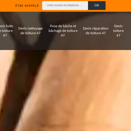
ÊTRE RAPPELÉ
vis fuite
Pose de bâche et
Devis
Devis nettoyage
Devis réparation
e toiture
bâchage de toiture
toiture
de toiture 47
de toiture 47
47
47
47