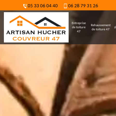
05 33 06 04 40
06 28 79 31 26
Entreprise
Rehaussement
de toiture
z
de toiture 47
47