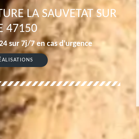
ITURE LA SAUVETAT SUR
E 47150
4 sur 7j/7 en cas d'urgence
ÉALISATIONS