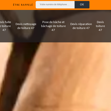
ÊTRE RAPPELÉ
vis fuite
Pose de bâche et
Devis
Devis nettoyage
Devis réparation
e toiture
bâchage de toiture
toiture
de toiture 47
de toiture 47
47
47
47