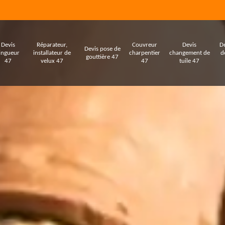
Devis
Réparateur,
Couvreur
Devis
De
Devis pose de
ingueur
installateur de
charpentier
changement de
d
gouttière 47
47
velux 47
47
tuile 47