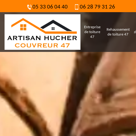
05 33 06 04 40
06 28 79 31 26
Entreprise
Rehaussement
de toiture
z
de toiture 47
47