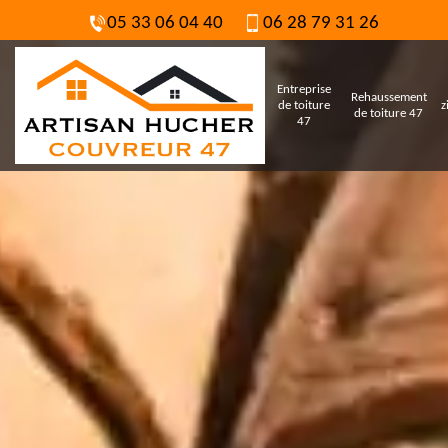
05 33 06 04 40
06 28 79 31 26
Entreprise
Rehaussement
de toiture
z
de toiture 47
47