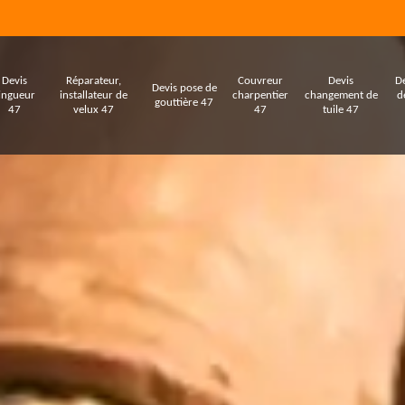
Devis
Réparateur,
Couvreur
Devis
De
Devis pose de
ingueur
installateur de
charpentier
changement de
d
gouttière 47
47
velux 47
47
tuile 47