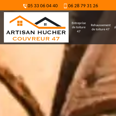
05 33 06 04 40
06 28 79 31 26
Entreprise
Rehaussement
de toiture
z
de toiture 47
47