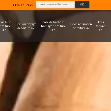
ÊTRE RAPPELÉ
vis fuite
Pose de bâche et
Devis
Devis nettoyage
Devis réparation
e toiture
bâchage de toiture
toiture
de toiture 47
de toiture 47
47
47
47