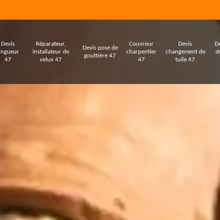
Devis
Réparateur,
Couvreur
Devis
De
Devis pose de
ingueur
installateur de
charpentier
changement de
d
gouttière 47
47
velux 47
47
tuile 47