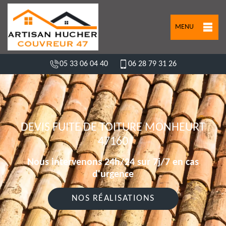
MENU
05 33 06 04 40
06 28 79 31 26
DEVIS FUITE DE TOITURE MONHEURT
47160
Nous intervenons 24h/24 sur 7j/7 en cas
d'urgence
NOS RÉALISATIONS