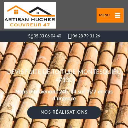
MENU
05 33 06 04 40
06 28 79 31 26
DEVIS FUITE DE TOITURE MONTESQUIEU
47130
Nous intervenons 24h/24 sur 7j/7 en cas
d'urgence
NOS RÉALISATIONS