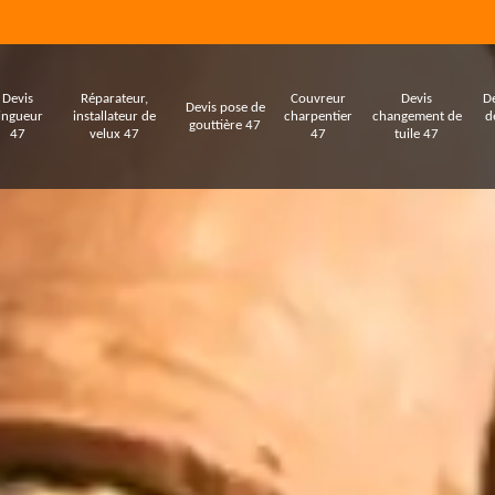
Devis
Réparateur,
Couvreur
Devis
De
Devis pose de
ingueur
installateur de
charpentier
changement de
d
gouttière 47
47
velux 47
47
tuile 47