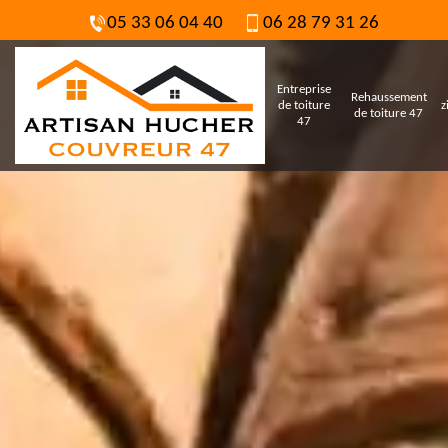
05 33 06 04 40
06 28 79 31 26
Entreprise
Rehaussement
de toiture
z
de toiture 47
47