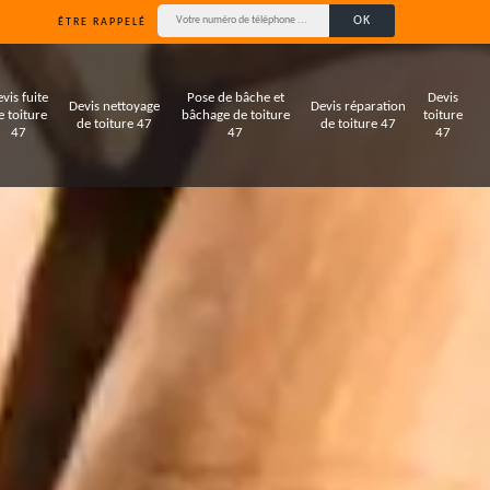
ÊTRE RAPPELÉ
vis fuite
Pose de bâche et
Devis
Devis nettoyage
Devis réparation
e toiture
bâchage de toiture
toiture
de toiture 47
de toiture 47
47
47
47