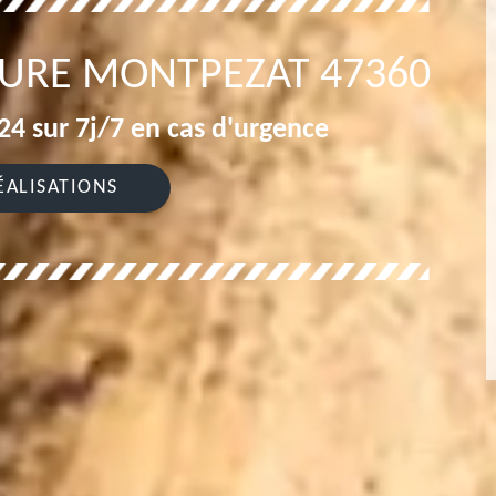
ITURE MONTPEZAT 47360
4 sur 7j/7 en cas d'urgence
ÉALISATIONS