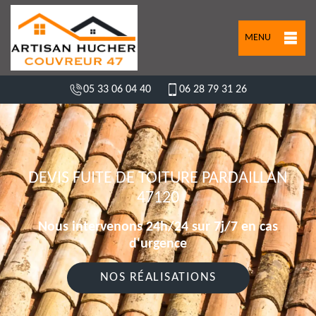
MENU
05 33 06 04 40
06 28 79 31 26
DEVIS FUITE DE TOITURE PARDAILLAN
47120
Nous intervenons 24h/24 sur 7j/7 en cas
d'urgence
NOS RÉALISATIONS