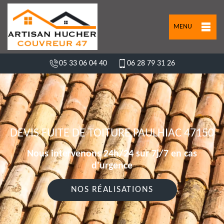
MENU
05 33 06 04 40
06 28 79 31 26
DEVIS FUITE DE TOITURE PAULHIAC 47150
Nous intervenons 24h/24 sur 7j/7 en cas
d'urgence
NOS RÉALISATIONS