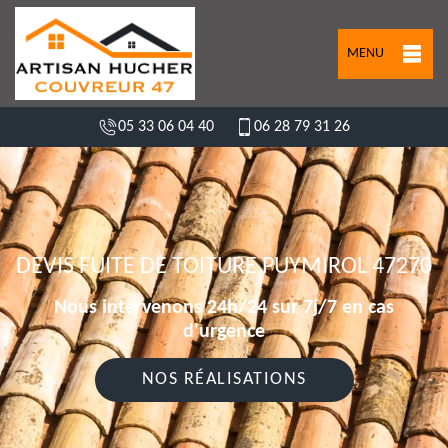
MENU
05 33 06 04 40
06 28 79 31 26
DEVIS FUITE DE TOITURE PUYMIROL 47270
Nous intervenons 24h/24 sur 7j/7 en cas
d'urgence
NOS RÉALISATIONS