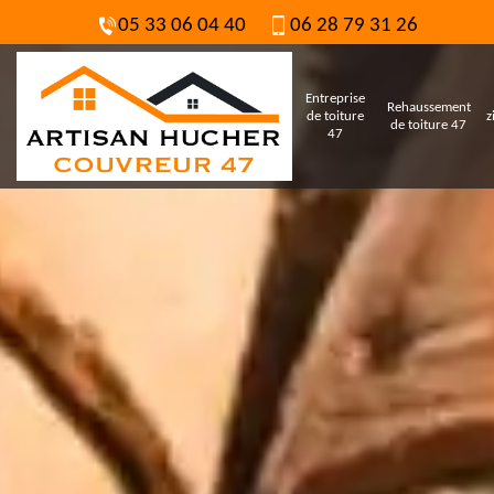
05 33 06 04 40
06 28 79 31 26
Entreprise
Rehaussement
de toiture
z
de toiture 47
47