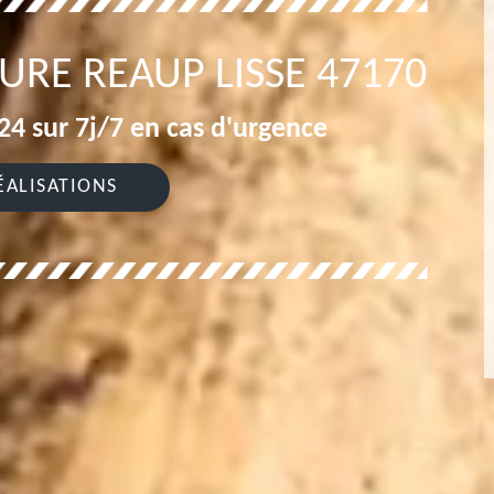
TURE REAUP LISSE 47170
4 sur 7j/7 en cas d'urgence
ÉALISATIONS