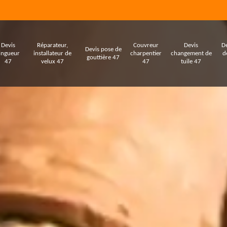
Devis
Réparateur,
Couvreur
Devis
De
Devis pose de
ingueur
installateur de
charpentier
changement de
d
gouttière 47
47
velux 47
47
tuile 47