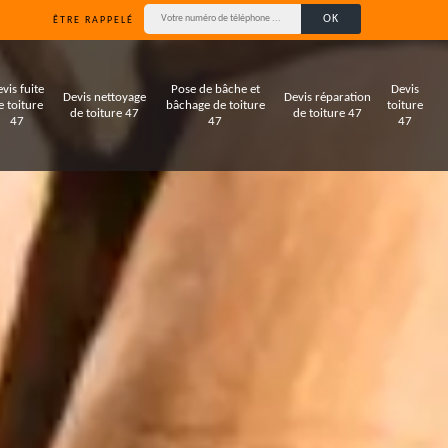
ÊTRE RAPPELÉ
vis fuite
Pose de bâche et
Devis
Devis nettoyage
Devis réparation
e toiture
bâchage de toiture
toiture
de toiture 47
de toiture 47
47
47
47