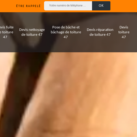
ÊTRE RAPPELÉ
vis fuite
Pose de bâche et
Devis
Devis nettoyage
Devis réparation
e toiture
bâchage de toiture
toiture
de toiture 47
de toiture 47
47
47
47