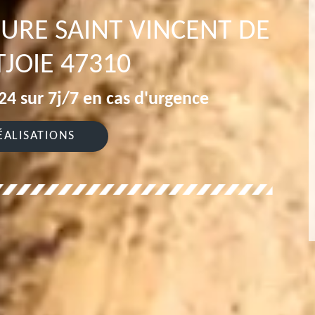
TURE SAINT VINCENT DE
JOIE 47310
4 sur 7j/7 en cas d'urgence
ÉALISATIONS