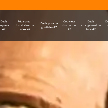
Devis
Réparateur,
Couvreur
Devis
De
Devis pose de
ingueur
installateur de
charpentier
changement de
d
gouttière 47
47
velux 47
47
tuile 47