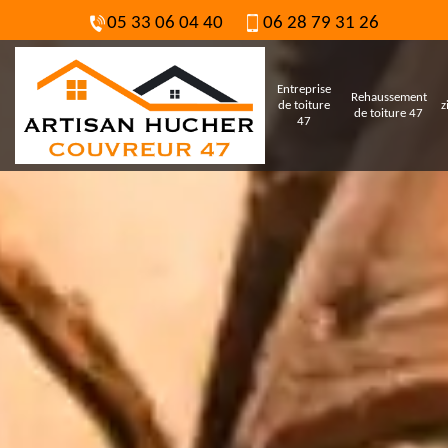
05 33 06 04 40
06 28 79 31 26
Entreprise
Rehaussement
de toiture
z
de toiture 47
47