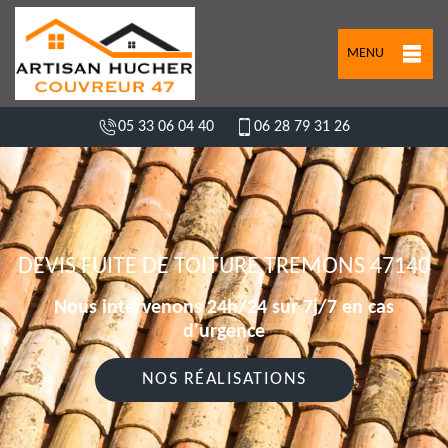
MENU
05 33 06 04 40
06 28 79 31 26
DEVIS FUITE DE TOITURE TREMONS 47140
Nous intervenons 24h/24 sur 7j/7 en cas
d'urgence
NOS RÉALISATIONS