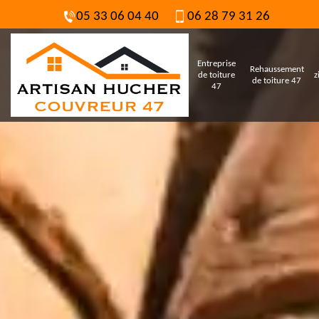
05 33 06 04 40
06 28 79 31 26
Entreprise
Rehaussement
de toiture
z
de toiture 47
47