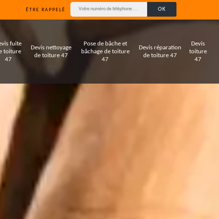
ÊTRE RAPPELÉ
vis fuite
Pose de bâche et
Devis
Devis nettoyage
Devis réparation
e toiture
bâchage de toiture
toiture
de toiture 47
de toiture 47
47
47
47