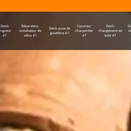
Devis
Réparateur,
Couvreur
Devis
De
Devis pose de
ingueur
installateur de
charpentier
changement de
d
gouttière 47
47
velux 47
47
tuile 47