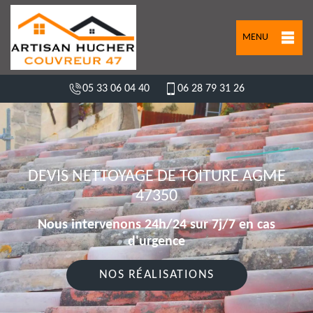
MENU
05 33 06 04 40
06 28 79 31 26
DEVIS NETTOYAGE DE TOITURE AGME
47350
Nous intervenons 24h/24 sur 7j/7 en cas
d'urgence
NOS RÉALISATIONS