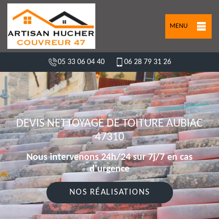
MENU
05 33 06 04 40
06 28 79 31 26
DEVIS NETTOYAGE DE TOITURE AUBIAC
47310
Nous intervenons 24h/24 sur 7j/7 en cas
d'urgence
NOS RÉALISATIONS