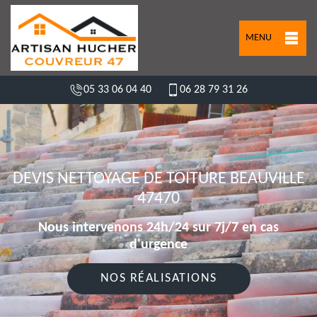
MENU
05 33 06 04 40
06 28 79 31 26
DEVIS NETTOYAGE DE TOITURE BEAUVILLE
47470
Nous intervenons 24h/24 sur 7j/7 en cas
d'urgence
NOS RÉALISATIONS