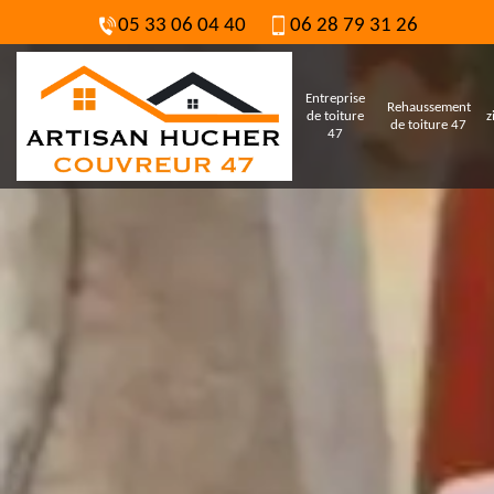
05 33 06 04 40
06 28 79 31 26
Entreprise
Rehaussement
de toiture
z
de toiture 47
47