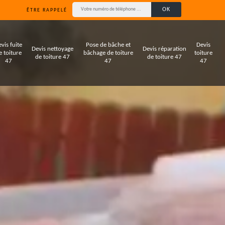
ÊTRE RAPPELÉ
vis fuite
Pose de bâche et
Devis
Devis nettoyage
Devis réparation
e toiture
bâchage de toiture
toiture
de toiture 47
de toiture 47
47
47
47