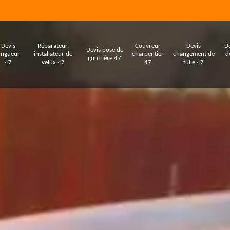
Devis
Réparateur,
Couvreur
Devis
De
Devis pose de
ingueur
installateur de
charpentier
changement de
d
gouttière 47
47
velux 47
47
tuile 47